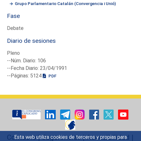
Grupo Parlamentario Catalán (Convergencia i Unió)
Fase
Debate
Diario de sesiones
Pleno
--Núm. Diario: 106
--Fecha Diario: 23/04/1991
--Páginas: 5124
PDF
Contacto
|
Sugerencias
|
Accesibilidad
|
Esta web utiliza cookies de terceros y propias para