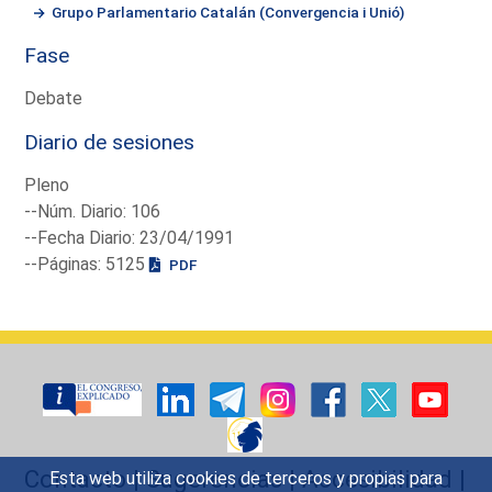
Grupo Parlamentario Catalán (Convergencia i Unió)
Fase
Debate
Diario de sesiones
Pleno
--Núm. Diario: 106
--Fecha Diario: 23/04/1991
--Páginas: 5125
PDF
Contacto
|
Sugerencias
|
Accesibilidad
|
Esta web utiliza cookies de terceros y propias para