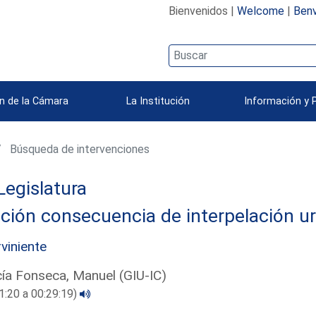
Bienvenidos |
Welcome
|
Benv
n de la Cámara
La Institución
Información y 
Búsqueda de intervenciones
Legislatura
ción consecuencia de interpelación u
rviniente
ía Fonseca, Manuel (GIU-IC)
1:20 a 00:29:19)