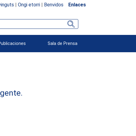
inguts
|
Ongi etorri
|
Benvidos
Enlaces
Publicaciones
Sala de Prensa
rgente.