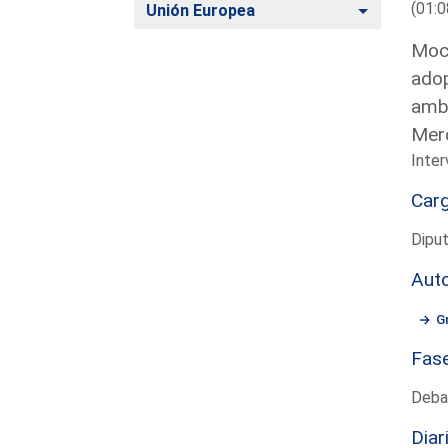
(01:0
Alternar
Unión Europea
Moci
adop
ambi
Merc
Inter
Car
Diput
Aut
G
Fas
Deba
Diar