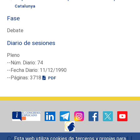
Catalunya
Fase
Debate
Diario de sesiones
Pleno
--Núm. Diario: 74
--Fecha Diario: 11/12/1990
--Páginas: 3718
PDF
Contacto
|
Sugerencias
|
Accesibilidad
|
Esta web utiliza cookies de terceros y propias para