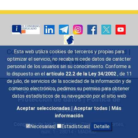
Contacto
|
Sugerencias
|
Accesibilidad
|
Esta web utiliza cookies de terceros y propias para
optimizar el servicio, no recaba ni cede datos de carácter
Mapa Web
personal de los usuarios sin su conocimiento. Conforme a
lo dispuesto en el
artículo 22.2 de la Ley 34/2002
, de 11
de julio, de servicios de la sociedad de la información y de
Preguntas Frecuentes
|
Aviso legal
|
comercio electrónico, pedimos su permiso para obtener
datos estadísticos de su navegación por el sitio web
Protección de datos
|
Política de
Cookies
Aceptar seleccionadas
|
Aceptar todas
|
Más
información
Congreso de los Diputados
- Plaza de las Cortes,
Necesarias|
Estadísticas|
Detalle
núm. 1 - 28014 - MADRID