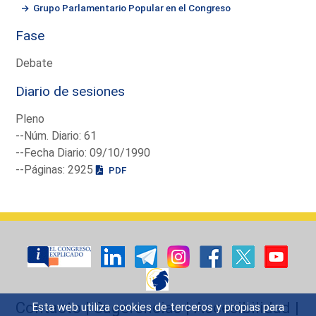
Grupo Parlamentario Popular en el Congreso
Fase
Debate
Diario de sesiones
Pleno
--Núm. Diario: 61
--Fecha Diario: 09/10/1990
--Páginas: 2925
PDF
Contacto
|
Sugerencias
|
Accesibilidad
|
Esta web utiliza cookies de terceros y propias para