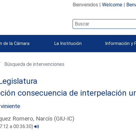
Bienvenidos |
Welcome
|
Benv
n de la Cámara
La Institución
Información y 
Búsqueda de intervenciones
Legislatura
ción consecuencia de interpelación u
rviniente
uez Romero, Narcís (GIU-IC)
7:12 a 00:36:30)