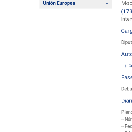
Moci
Alternar
Unión Europea
(17
Inter
Car
Diput
Aut
G
Fas
Deba
Diar
Plen
--Núm
--Fec