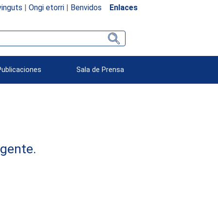
inguts
|
Ongi etorri
|
Benvidos
Enlaces
Publicaciones
Sala de Prensa
rgente.