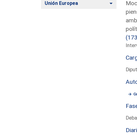
Moci
Alternar
Unión Europea
pien
ambi
polí
(17
Inter
Car
Dipu
Aut
G
Fas
Deba
Diar