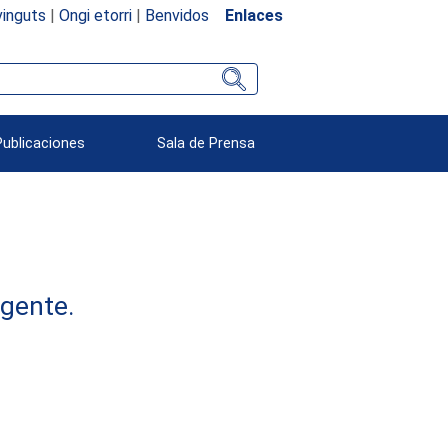
inguts
|
Ongi etorri
|
Benvidos
Enlaces
Publicaciones
Sala de Prensa
rgente.