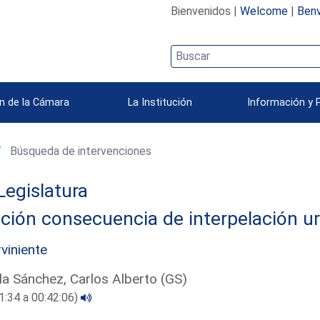
Bienvenidos |
Welcome
|
Benv
n de la Cámara
La Institución
Información y 
Búsqueda de intervenciones
Legislatura
ción consecuencia de interpelación u
rviniente
la Sánchez, Carlos Alberto (GS)
1:34 a 00:42:06)