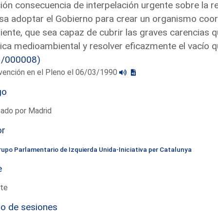
ón consecuencia de interpelación urgente sobre la r
sa adoptar el Gobierno para crear un organismo coo
ente, que sea capaz de cubrir las graves carencias 
tica medioambiental y resolver eficazmente el vacío
3/000008)
vención en el Pleno el 06/03/1990
go
tado por Madrid
or
rupo Parlamentario de Izquierda Unida-Iniciativa per Catalunya
e
te
io de sesiones