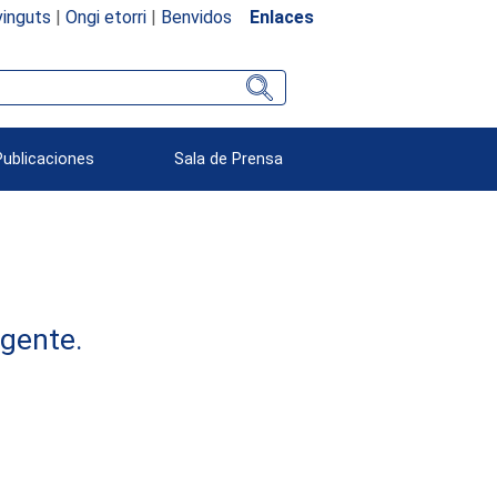
inguts
|
Ongi etorri
|
Benvidos
Enlaces
Publicaciones
Sala de Prensa
rgente.