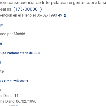
ón consecuencia de Interpelación urgente sobre la si
leares.
(173/000001)
vención en el Pleno el 06/02/1990
go
tado por Madrid
or
rupo Parlamentario de CDS
e
te
io de sesiones
o
. Diario: 11
ha Diario: 06/02/1990