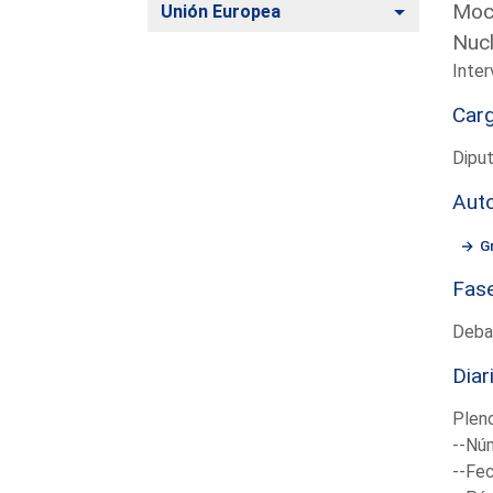
Moci
Alternar
Unión Europea
Nuc
Inter
Car
Dipu
Aut
G
Fas
Deba
Diar
Plen
--Núm
--Fec