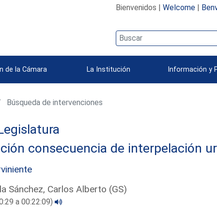
Bienvenidos |
Welcome
|
Benv
n de la Cámara
La Institución
Información y 
Búsqueda de intervenciones
Legislatura
ción consecuencia de interpelación u
rviniente
la Sánchez, Carlos Alberto (GS)
0:29 a 00:22:09)