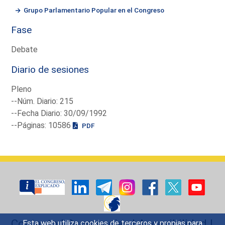
Grupo Parlamentario Popular en el Congreso
Fase
Debate
Diario de sesiones
Pleno
--Núm. Diario: 215
--Fecha Diario: 30/09/1992
--Páginas: 10586
PDF
Contacto
|
Sugerencias
|
Accesibilidad
|
Esta web utiliza cookies de terceros y propias para