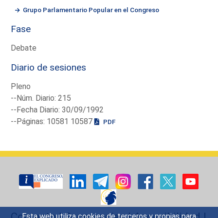
Grupo Parlamentario Popular en el Congreso
Fase
Debate
Diario de sesiones
Pleno
--Núm. Diario: 215
--Fecha Diario: 30/09/1992
--Páginas: 10581 10587
PDF
Contacto
|
Sugerencias
|
Accesibilidad
|
Esta web utiliza cookies de terceros y propias para