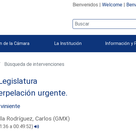
Bienvenidos |
Welcome
|
Benv
n de la Cámara
La Institución
Información y 
Búsqueda de intervenciones
Legislatura
erpelación urgente.
rviniente
lla Rodríguez, Carlos (GMX)
1:36 a 00:49:52)