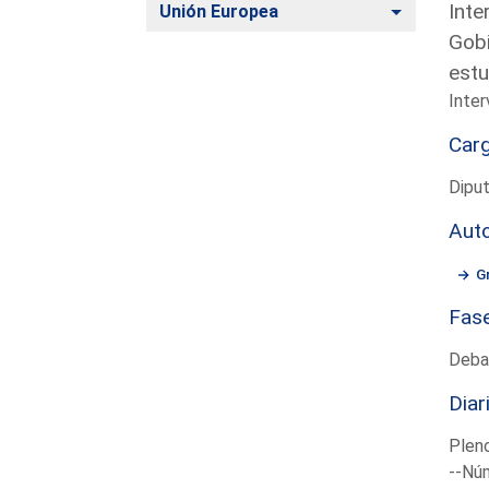
Inte
Alternar
Unión Europea
Gobi
estu
Inter
Car
Dipu
Aut
G
Fas
Deba
Diar
Plen
--Núm