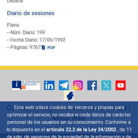
Debate
Diario de sesiones
Pleno
--Núm. Diario: 199
--Fecha Diario: 17/06/1992
--Páginas: 9767
PDF
Contacto
|
Sugerencias
|
Accesibilidad
|
Esta web utiliza cookies de terceros y propias para
optimizar el servicio, no recaba ni cede datos de carácter
Mapa Web
personal de los usuarios sin su conocimiento. Conforme a
lo dispuesto en el
artículo 22.2 de la Ley 34/2002
, de 11
de julio, de servicios de la sociedad de la información y de