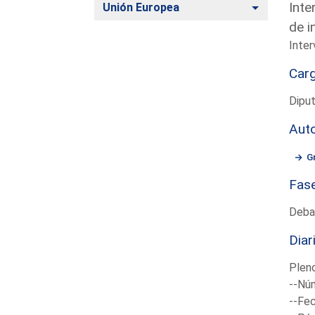
Inte
Alternar
Unión Europea
de i
Inter
Car
Dipu
Aut
G
Fas
Deba
Diar
Plen
--Núm
--Fec