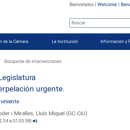
Bienvenidos |
Welcome
|
Benv
n de la Cámara
La Institución
Información y 
Búsqueda de intervenciones
Legislatura
erpelación urgente.
rviniente
der i Miralles, Lluís Miquel (GC-CiU)
2:34 a 01:03:58)