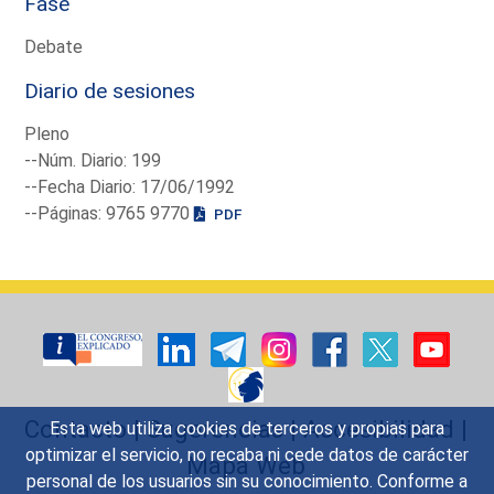
Fase
Debate
Diario de sesiones
Pleno
--Núm. Diario: 199
--Fecha Diario: 17/06/1992
--Páginas: 9765 9770
PDF
Contacto
|
Sugerencias
|
Accesibilidad
|
Esta web utiliza cookies de terceros y propias para
optimizar el servicio, no recaba ni cede datos de carácter
Mapa Web
personal de los usuarios sin su conocimiento. Conforme a