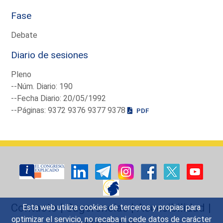
Fase
Debate
Diario de sesiones
Pleno
--Núm. Diario: 190
--Fecha Diario: 20/05/1992
--Páginas: 9372 9376 9377 9378
PDF
Contacto
|
Sugerencias
|
Accesibilidad
|
Esta web utiliza cookies de terceros y propias para
optimizar el servicio, no recaba ni cede datos de carácter