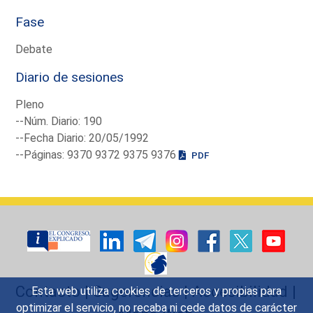
Fase
Debate
Diario de sesiones
Pleno
--Núm. Diario: 190
--Fecha Diario: 20/05/1992
--Páginas: 9370 9372 9375 9376
PDF
Contacto
|
Sugerencias
|
Accesibilidad
|
Esta web utiliza cookies de terceros y propias para
optimizar el servicio, no recaba ni cede datos de carácter