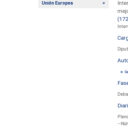
Inte
Alternar
Unión Europea
mejo
(17
Inter
Car
Dipu
Aut
G
Fas
Deba
Diar
Plen
--Núm