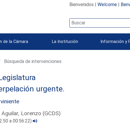
Bienvenidos |
Welcome
|
Benv
n de la Cámara
La Institución
Información y 
Búsqueda de intervenciones
Legislatura
erpelación urgente.
rviniente
 Aguilar, Lorenzo (GCDS)
2:50 a 00:56:22)