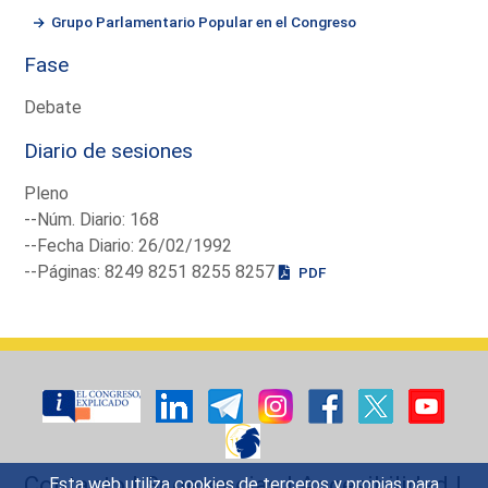
Grupo Parlamentario Popular en el Congreso
Fase
Debate
Diario de sesiones
Pleno
--Núm. Diario: 168
--Fecha Diario: 26/02/1992
--Páginas: 8249 8251 8255 8257
PDF
Contacto
|
Sugerencias
|
Accesibilidad
|
Esta web utiliza cookies de terceros y propias para