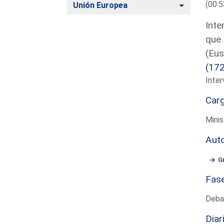
(00:5
Alternar
Unión Europea
Inte
que 
(Eus
(17
Inter
Car
Mini
Aut
G
Fas
Deba
Diar