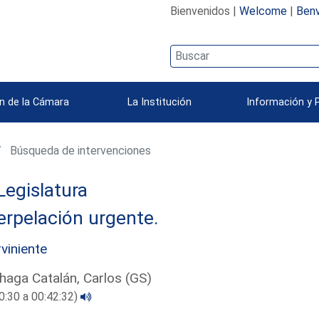
Bienvenidos |
Welcome
|
Benv
n de la Cámara
La Institución
Información y 
Búsqueda de intervenciones
Legislatura
erpelación urgente.
rviniente
haga Catalán, Carlos (GS)
0:30 a 00:42:32)