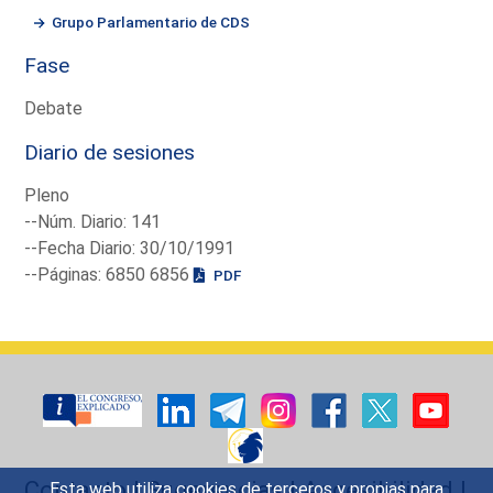
Grupo Parlamentario de CDS
Fase
Debate
Diario de sesiones
Pleno
--Núm. Diario: 141
--Fecha Diario: 30/10/1991
--Páginas: 6850 6856
PDF
Contacto
|
Sugerencias
|
Accesibilidad
|
Esta web utiliza cookies de terceros y propias para