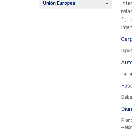
Inte
Alternar
Unión Europea
rela
ferr
Inter
Car
Diput
Aut
G
Fas
Deba
Diar
Plen
--Núm