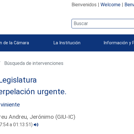
Bienvenidos |
Welcome
|
Benv
n de la Cámara
La Institución
Información y 
Búsqueda de intervenciones
Legislatura
erpelación urgente.
rviniente
eu Andreu, Jerónimo (GIU-IC)
7:54 a 01:13:51)