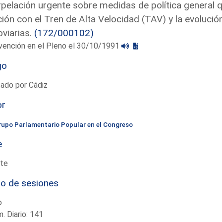
rpelación urgente sobre medidas de política general 
ción con el Tren de Alta Velocidad (TAV) y la evolución
oviarias.
(172/000102)
vención en el Pleno el 30/10/1991
go
ado por Cádiz
or
rupo Parlamentario Popular en el Congreso
e
te
io de sesiones
o
. Diario: 141