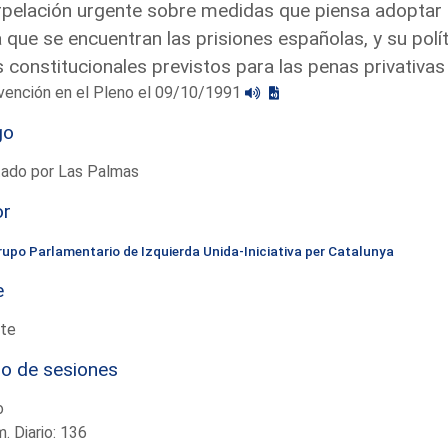
rpelación urgente sobre medidas que piensa adoptar e
a que se encuentran las prisiones españolas, y su polít
s constitucionales previstos para las penas privativas
vención en el Pleno el 09/10/1991
go
tado por Las Palmas
or
rupo Parlamentario de Izquierda Unida-Iniciativa per Catalunya
e
te
io de sesiones
o
. Diario: 136