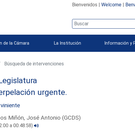
Bienvenidos |
Welcome
|
Benv
n de la Cámara
La Institución
Información y 
Búsqueda de intervenciones
Legislatura
erpelación urgente.
rviniente
os Miñón, José Antonio (GCDS)
2:00 a 00:48:58)