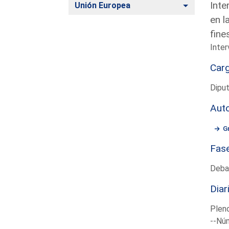
Inte
Alternar
Unión Europea
en l
fine
Inter
Car
Dipu
Aut
G
Fas
Deba
Diar
Plen
--Núm