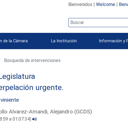
Bienvenidos |
Welcome
|
Benv
n de la Cámara
La Institución
Información y 
Búsqueda de intervenciones
Legislatura
erpelación urgente.
rviniente
llo Alvarez-Amandi, Alejandro (GCDS)
8:59 a 01:07:34)