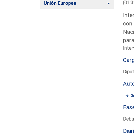
(01:3
Alternar
Unión Europea
Inte
con 
Naci
para
Inter
Car
Diput
Aut
G
Fas
Deba
Diar