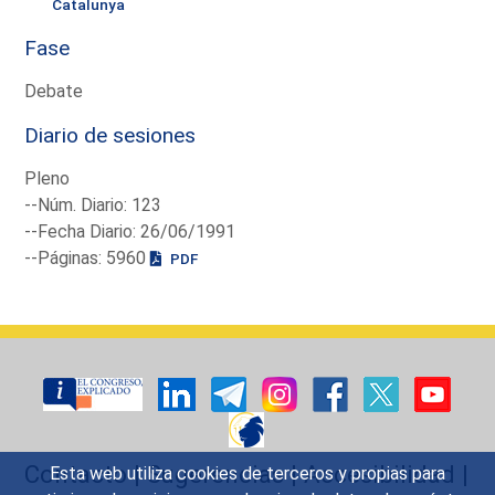
Catalunya
Fase
Debate
Diario de sesiones
Pleno
--Núm. Diario: 123
--Fecha Diario: 26/06/1991
--Páginas: 5960
PDF
Contacto
|
Sugerencias
|
Accesibilidad
|
Esta web utiliza cookies de terceros y propias para