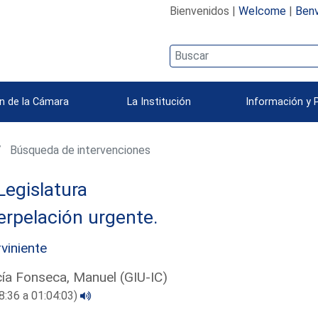
Bienvenidos |
Welcome
|
Benv
n de la Cámara
La Institución
Información y 
Búsqueda de intervenciones
Legislatura
erpelación urgente.
rviniente
ía Fonseca, Manuel (GIU-IC)
8:36 a 01:04:03)