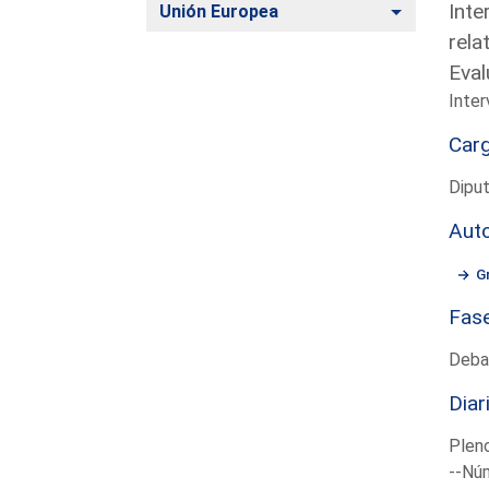
Inte
Alternar
Unión Europea
rela
Eval
Inter
Car
Diput
Aut
G
Fas
Deba
Diar
Plen
--Núm