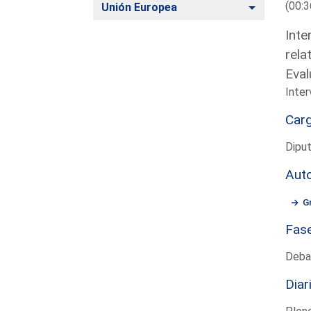
(00:3
Alternar
Unión Europea
Inte
rela
Eval
Inter
Car
Dipu
Aut
G
Fas
Deba
Diar