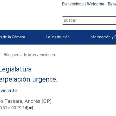
Bienvenidos |
Welcome
|
Benv
n de la Cámara
La Institución
Información y 
Búsqueda de intervenciones
Legislatura
erpelación urgente.
rviniente
ro Tassara, Andrés (GP)
0:51 a 00:19:24)