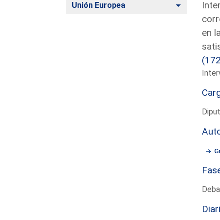
Inte
Alternar
Unión Europea
corr
en l
sati
(17
Inter
Car
Dipu
Aut
G
Fas
Deba
Diar