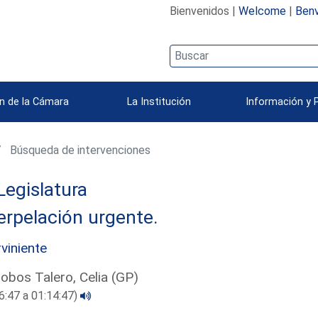
Bienvenidos |
Welcome
|
Benv
n de la Cámara
La Institución
Información y 
Búsqueda de intervenciones
Legislatura
erpelación urgente.
rviniente
alobos Talero, Celia (GP)
6:47 a 01:14:47)