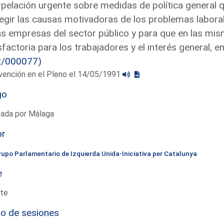
rpelación urgente sobre medidas de política general 
egir las causas motivadoras de los problemas labora
as empresas del sector público y para que en las mis
sfactoria para los trabajadores y el interés general, e
2/000077)
vención en el Pleno el 14/05/1991
go
tada por Málaga
or
rupo Parlamentario de Izquierda Unida-Iniciativa per Catalunya
e
te
io de sesiones