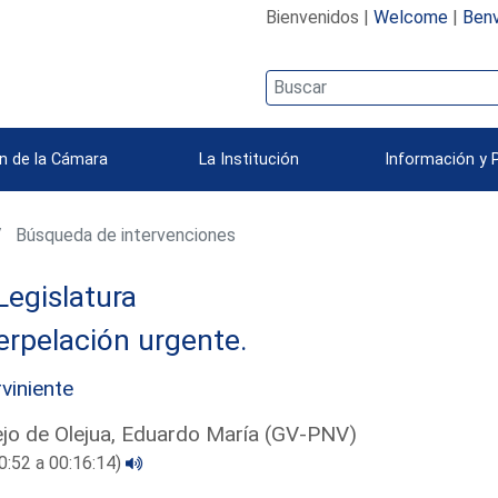
Bienvenidos |
Welcome
|
Benv
n de la Cámara
La Institución
Información y 
Búsqueda de intervenciones
Legislatura
erpelación urgente.
rviniente
ejo de Olejua, Eduardo María (GV-PNV)
0:52 a 00:16:14)