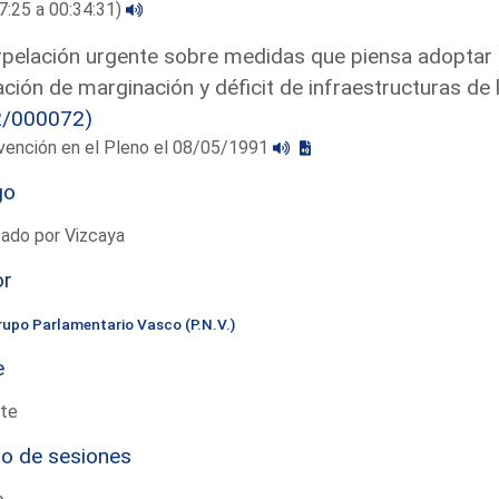
7:25 a 00:34:31)
rpelación urgente sobre medidas que piensa adoptar e
ación de marginación y déficit de infraestructuras de l
2/000072)
vención en el Pleno el 08/05/1991
go
ado por Vizcaya
or
rupo Parlamentario Vasco (P.N.V.)
e
te
io de sesiones