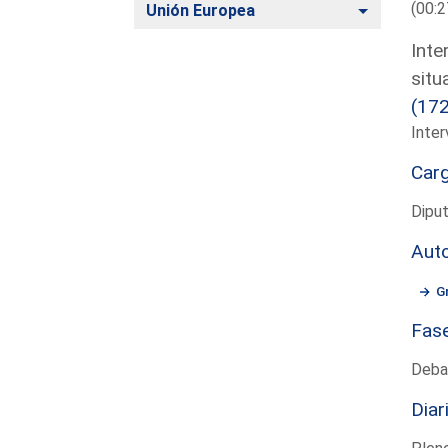
(00:2
Alternar
Unión Europea
Inte
situ
(17
Inter
Car
Diput
Aut
G
Fas
Deba
Diar