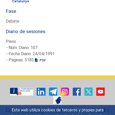
Catalunya
Fase
Debate
Diario de sesiones
Pleno
--Núm. Diario: 107
--Fecha Diario: 24/04/1991
--Páginas: 5183
PDF
Contacto
|
Sugerencias
|
Accesibilidad
|
Esta web utiliza cookies de terceros y propias para