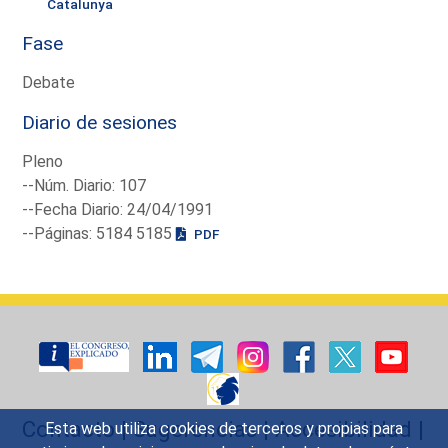
Catalunya
Fase
Debate
Diario de sesiones
Pleno
--Núm. Diario: 107
--Fecha Diario: 24/04/1991
--Páginas: 5184 5185
PDF
Contacto
|
Sugerencias
|
Accesibilidad
|
Esta web utiliza cookies de terceros y propias para