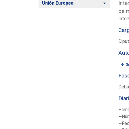
Inte
Alternar
Unión Europea
de m
Inter
Car
Diput
Aut
G
Fas
Deba
Diar
Plen
--Núm
--Fec