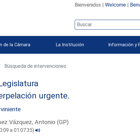
Bienvenidos |
Welcome
|
Benv
n de la Cámara
La Institución
Información y 
Búsqueda de intervenciones
Legislatura
erpelación urgente.
rviniente
ez Vázquez, Antonio (GP)
0:09 a 01:07:35)