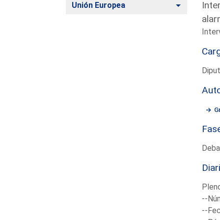
Inte
Alternar
Unión Europea
alar
Inter
Car
Diput
Aut
G
Fas
Deba
Diar
Plen
--Núm
--Fec