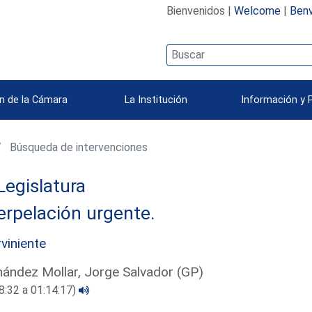
Bienvenidos |
Welcome
|
Benv
n de la Cámara
La Institución
Información y 
Búsqueda de intervenciones
Legislatura
erpelación urgente.
rviniente
ández Mollar, Jorge Salvador (GP)
8:32 a 01:14:17)