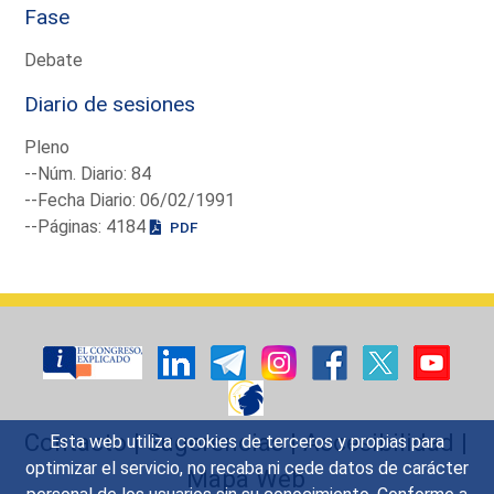
Fase
Debate
Diario de sesiones
Pleno
--Núm. Diario: 84
--Fecha Diario: 06/02/1991
--Páginas: 4184
PDF
Contacto
|
Sugerencias
|
Accesibilidad
|
Esta web utiliza cookies de terceros y propias para
optimizar el servicio, no recaba ni cede datos de carácter
Mapa Web