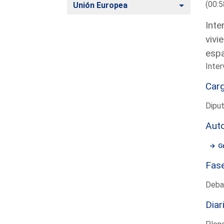
(00:5
Alternar
Unión Europea
Inte
vivi
espa
Inter
Car
Diput
Aut
G
Fas
Deba
Diar