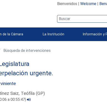
Bienvenidos |
Welcome
|
Benv
n de la Cámara
La Institución
Información y 
Búsqueda de intervenciones
Legislatura
erpelación urgente.
rviniente
ínez Saiz, Teófila (GP)
0:06 a 00:55:47)