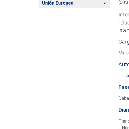
(00:3
Alternar
Unión Europea
Inte
rela
Inter
Car
Minis
Aut
G
Fas
Deba
Diar
Plen
--Núm