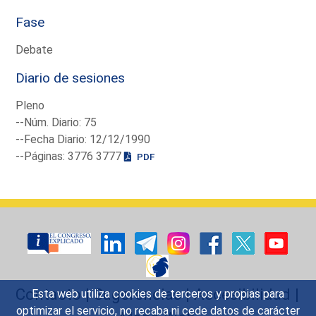
Fase
Debate
Diario de sesiones
Pleno
--Núm. Diario: 75
--Fecha Diario: 12/12/1990
--Páginas: 3776 3777
PDF
Contacto
|
Sugerencias
|
Accesibilidad
|
Esta web utiliza cookies de terceros y propias para
optimizar el servicio, no recaba ni cede datos de carácter