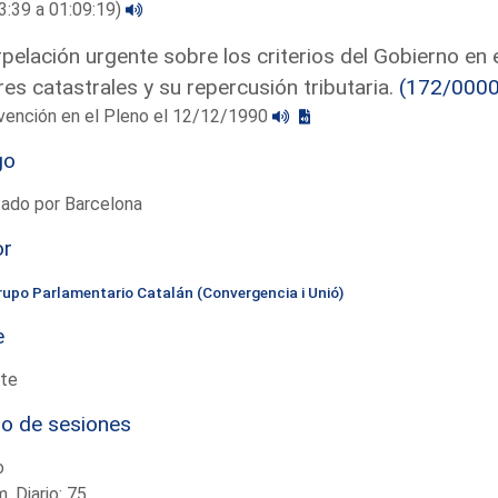
3:39 a 01:09:19)
rpelación urgente sobre los criterios del Gobierno en 
res catastrales y su repercusión tributaria.
(172/000
vención en el Pleno el 12/12/1990
go
tado por Barcelona
or
rupo Parlamentario Catalán (Convergencia i Unió)
e
te
io de sesiones
o
. Diario: 75