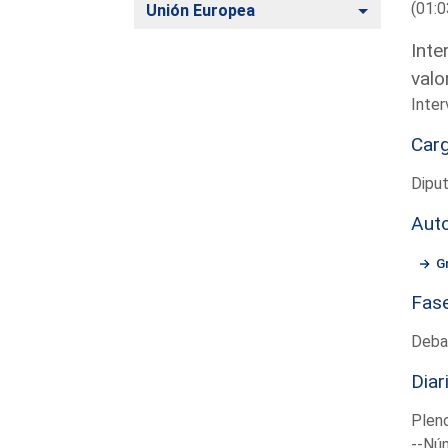
(01:0
Alternar
Unión Europea
Inte
valo
Inter
Car
Dipu
Aut
G
Fas
Deba
Diar
Plen
--Núm