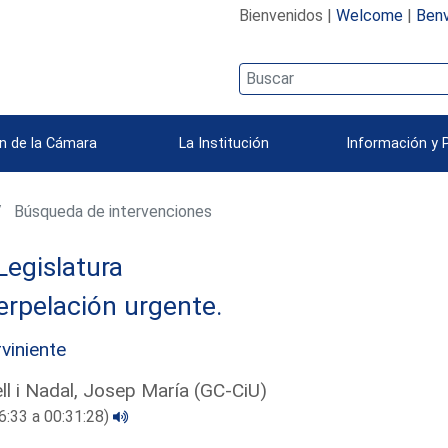
Bienvenidos |
Welcome
|
Benv
n de la Cámara
La Institución
Información y 
Búsqueda de intervenciones
Legislatura
erpelación urgente.
rviniente
ell i Nadal, Josep María (GC-CiU)
6:33 a 00:31:28)