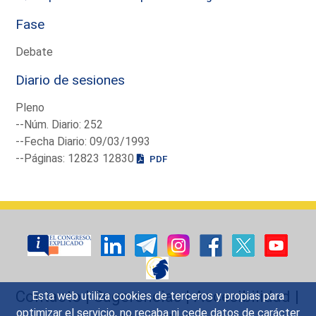
Fase
Debate
Diario de sesiones
Pleno
--Núm. Diario: 252
--Fecha Diario: 09/03/1993
--Páginas: 12823 12830
PDF
Contacto
|
Sugerencias
|
Accesibilidad
|
Esta web utiliza cookies de terceros y propias para
optimizar el servicio, no recaba ni cede datos de carácter