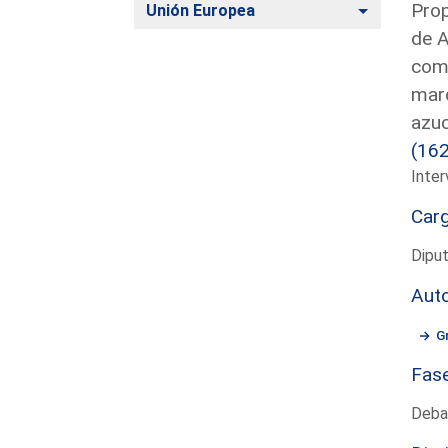
Prop
Alternar
Unión Europea
de A
comu
marc
azuc
(16
Inter
Car
Dipu
Aut
G
Fas
Deba