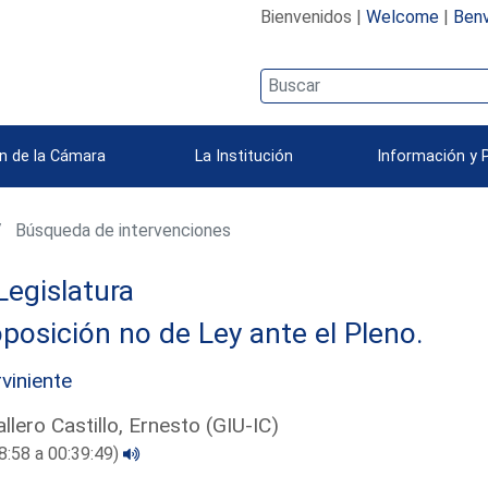
Bienvenidos |
Welcome
|
Benv
n de la Cámara
La Institución
Información y 
Búsqueda de intervenciones
Legislatura
posición no de Ley ante el Pleno.
rviniente
llero Castillo, Ernesto (GIU-IC)
8:58 a 00:39:49)