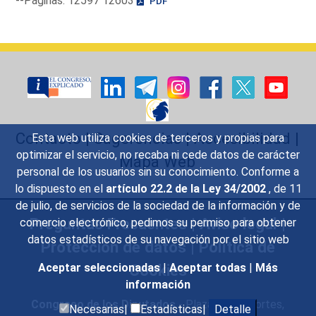
--Páginas: 12597 12603
PDF
Contacto
|
Sugerencias
|
Accesibilidad
|
Esta web utiliza cookies de terceros y propias para
optimizar el servicio, no recaba ni cede datos de carácter
Mapa Web
personal de los usuarios sin su conocimiento. Conforme a
lo dispuesto en el
artículo 22.2 de la Ley 34/2002
, de 11
de julio, de servicios de la sociedad de la información y de
Preguntas Frecuentes
|
Aviso legal
|
comercio electrónico, pedimos su permiso para obtener
datos estadísticos de su navegación por el sitio web
Protección de datos
|
Política de
Cookies
Aceptar seleccionadas
|
Aceptar todas
|
Más
información
Congreso de los Diputados
- Plaza de las Cortes,
Necesarias|
Estadísticas|
Detalle