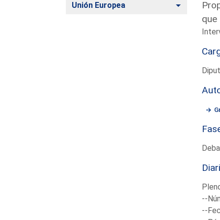
Prop
Alternar
Unión Europea
que 
Inter
Car
Diput
Aut
G
Fas
Deba
Diar
Plen
--Núm
--Fec