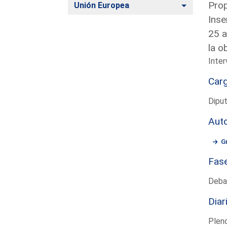
Prop
Alternar
Unión Europea
Inse
25 a
la o
Inter
Car
Dipu
Aut
G
Fas
Deba
Diar
Plen