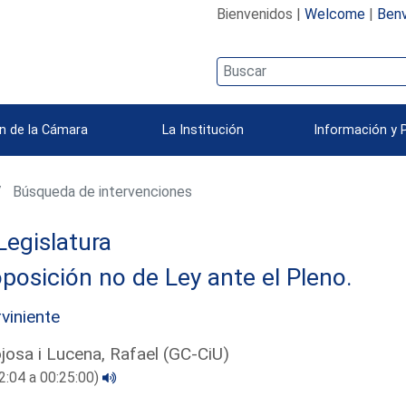
Bienvenidos |
Welcome
|
Benv
n de la Cámara
La Institución
Información y 
Búsqueda de intervenciones
Legislatura
posición no de Ley ante el Pleno.
rviniente
josa i Lucena, Rafael (GC-CiU)
2:04 a 00:25:00)