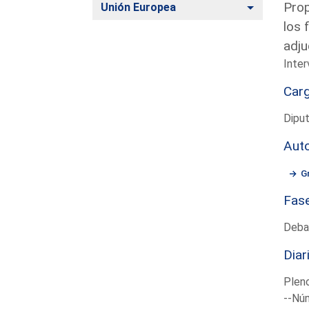
Prop
Alternar
Unión Europea
los 
adju
Inter
Car
Dipu
Aut
G
Fas
Deba
Diar
Plen
--Núm