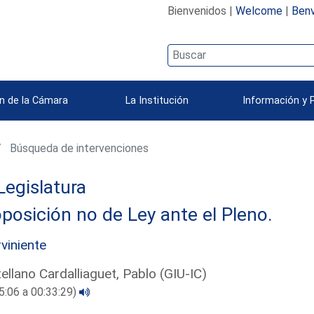
Bienvenidos |
Welcome
|
Benv
n de la Cámara
La Institución
Información y 
Búsqueda de intervenciones
Legislatura
posición no de Ley ante el Pleno.
rviniente
ellano Cardalliaguet, Pablo (GIU-IC)
5:06 a 00:33:29)