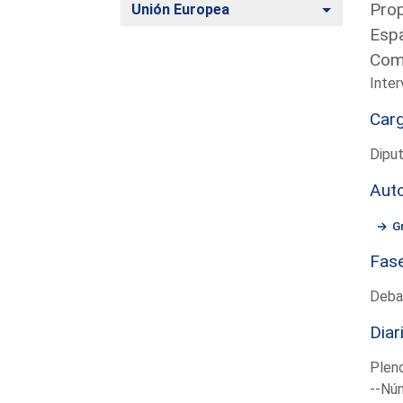
Prop
Alternar
Unión Europea
Espa
Com
Inter
Car
Diput
Aut
G
Fas
Deba
Diar
Plen
--Núm