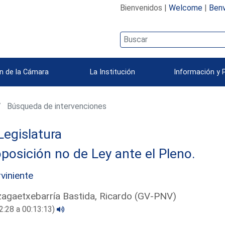
Bienvenidos |
Welcome
|
Benv
n de la Cámara
La Institución
Información y 
Búsqueda de intervenciones
Legislatura
posición no de Ley ante el Pleno.
rviniente
agaetxebarría Bastida, Ricardo (GV-PNV)
2:28 a 00:13:13)