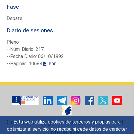
Fase
Debate
Diario de sesiones
Pleno
--Núm. Diario: 217
--Fecha Diario: 06/10/1992
--Páginas: 10684
PDF
Contacto
|
Sugerencias
|
Accesibilidad
|
Esta web utiliza cookies de terceros y propias para
optimizar el servicio, no recaba ni cede datos de carácter
Mapa Web