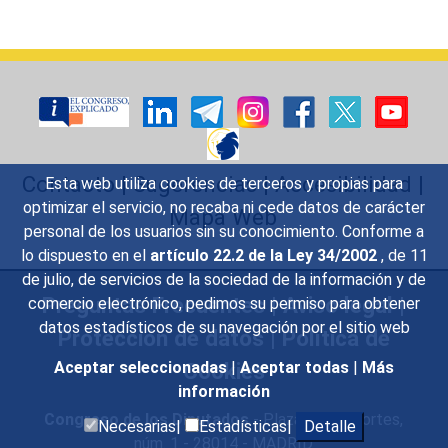
Contacto
|
Sugerencias
|
Accesibilidad
|
Esta web utiliza cookies de terceros y propias para
optimizar el servicio, no recaba ni cede datos de carácter
Mapa Web
personal de los usuarios sin su conocimiento. Conforme a
lo dispuesto en el
artículo 22.2 de la Ley 34/2002
, de 11
de julio, de servicios de la sociedad de la información y de
Preguntas Frecuentes
|
Aviso legal
|
comercio electrónico, pedimos su permiso para obtener
datos estadísticos de su navegación por el sitio web
Protección de datos
|
Política de
Cookies
Aceptar seleccionadas
|
Aceptar todas
|
Más
información
Congreso de los Diputados
- Plaza de las Cortes,
Necesarias|
Estadísticas|
Detalle
núm. 1 - 28014 - MADRID