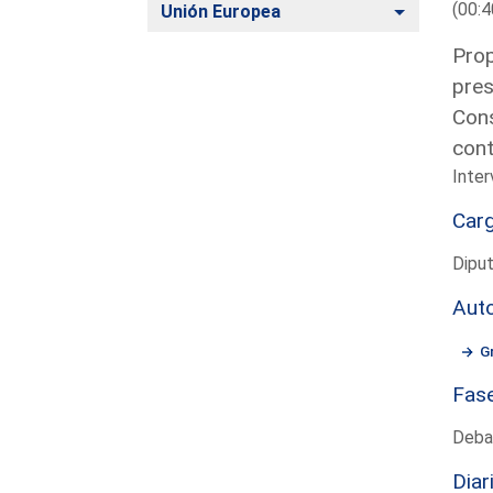
(00:4
Alternar
Unión Europea
Prop
pres
Cons
cont
Inter
Car
Dipu
Aut
G
Fas
Deba
Diar