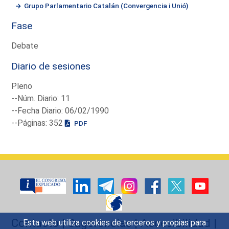
Grupo Parlamentario Catalán (Convergencia i Unió)
Fase
Debate
Diario de sesiones
Pleno
--Núm. Diario: 11
--Fecha Diario: 06/02/1990
--Páginas: 352
PDF
Contacto
|
Sugerencias
|
Accesibilidad
|
Esta web utiliza cookies de terceros y propias para