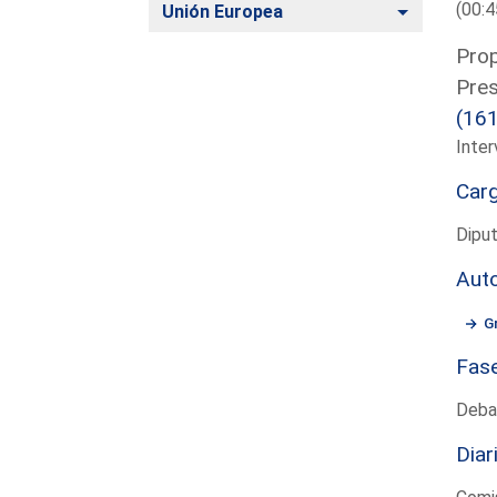
(00:4
Alternar
Unión Europea
Prop
Pres
(16
Inte
Car
Dipu
Aut
G
Fas
Deba
Diar